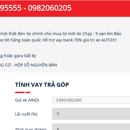
95555 - 0982060205
nội thất đen Xe chính chủ mua từ mới Xe Chạy : 9 vạn km Bảo
tét hãng toàn quốc Hỗ trợ vay bank 70% giá trị xe AUTO31
ng hoặc gara bất kỳ
G CƠ - HỘP SỐ NGUYÊN BẢN
TÍNH VAY TRẢ GÓP
Giá xe
(VND)
Lãi suất
(%)
Thời gian
(Năm)