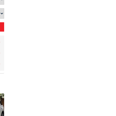
Đ
Đ
Đ