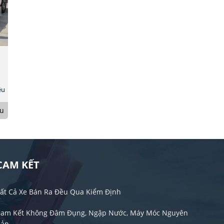
ệu
u
CAM KẾT
ất Cả Xe Bán Ra Đều Qua Kiểm Định
am Kết Không Đâm Đụng, Ngập Nước, Máy Móc Nguyên
Bản