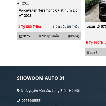
Volkswagen Teramont X Platinum 2.0
AT 2025
Lexus LX 57
1 Tỷ 860 Triệu
Trả trước 558 Triệu
2025
Nhập khẩu
Xăng
calendar_month
directions_car
ev_station
6 Tỷ 950 Tri
2021
calendar_month
SHOWOOM AUTO 31
31 Nguyễn Văn Cừ, Long Biên, Hà Nội
0976995555