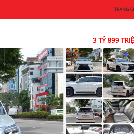
TRANG C
3 TỶ 899 TRI