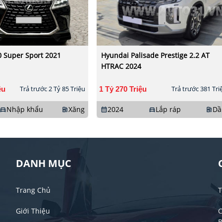
0 Super Sport 2021
Hyundai Palisade Prestige 2.2 AT
HTRAC 2024
ệu
Trả trước 2 Tỷ 85 Triệu
1 Tỷ 270 Triệu
Trả trước 381 Tri
Nhập khẩu
Xăng
2024
Lắp ráp
Dầ
directions_car
ev_station
calendar_month
directions_car
ev_station
DANH MỤC
Trang Chủ
T
Giới Thiệu
C