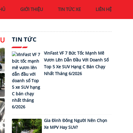
HỦ
GIỚI THIỆU
TIN TỨC XE
LIÊN HỆ
ỆU
TIN TỨC
VinFast VF 7 Bức Tốc Mạnh Mẽ
Vươn Lên Dẫn Đầu Với Doanh Số
Top 5 Xe SUV Hạng C Bán Chạy
Nhất Tháng 6/2026
Gia Đình Đông Người Nên Chọn
Xe MPV Hay SUV?