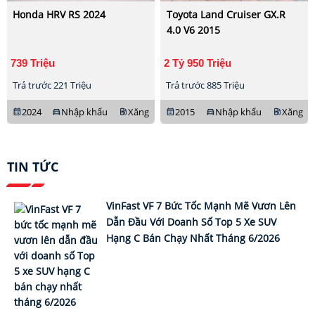
Honda HRV RS 2024
Toyota Land Cruiser GX.R
4.0 V6 2015
739 Triệu
2 Tỷ 950 Triệu
Trả trước 221 Triệu
Trả trước 885 Triệu
2024
Nhập khẩu
Xăng
2015
Nhập khẩu
Xăng
calendar_month
directions_car
ev_station
calendar_month
directions_car
ev_station
TIN TỨC
VinFast VF 7 Bức Tốc Mạnh Mẽ Vươn Lên
Dẫn Đầu Với Doanh Số Top 5 Xe SUV
Hạng C Bán Chạy Nhất Tháng 6/2026