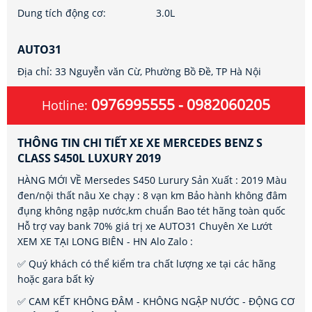
Dung tích động cơ:
3.0L
AUTO31
Địa chỉ: 33 Nguyễn văn Cừ, Phường Bồ Đề, TP Hà Nội
0976995555 - 0982060205
Hotline:
THÔNG TIN CHI TIẾT XE XE MERCEDES BENZ S
CLASS S450L LUXURY 2019
HÀNG MỚI VỀ Mersedes S450 Lurury Sản Xuất : 2019 Màu
đen/nội thất nâu Xe chạy : 8 vạn km Bảo hành không đâm
đụng không ngập nước,km chuẩn Bao tét hãng toàn quốc
Hỗ trợ vay bank 70% giá trị xe AUTO31 Chuyên Xe Lướt
XEM XE TẠI LONG BIÊN - HN Alo Zalo :
✅ Quý khách có thể kiểm tra chất lượng xe tại các hãng
hoặc gara bất kỳ
✅ CAM KẾT KHÔNG ĐÂM - KHÔNG NGẬP NƯỚC - ĐỘNG CƠ