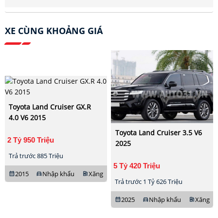
XE CÙNG KHOẢNG GIÁ
Toyota Land Cruiser GX.R
4.0 V6 2015
Toyota Land Cruiser 3.5 V6
2 Tỷ 950 Triệu
2025
Trả trước 885 Triệu
5 Tỷ 420 Triệu
2015
Nhập khẩu
Xăng
calendar_month
directions_car
ev_station
Trả trước 1 Tỷ 626 Triệu
2025
Nhập khẩu
Xăng
calendar_month
directions_car
ev_station