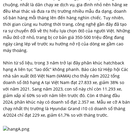
chuộng, nhất là dân chạy xe dịch vụ, gia đình nhỏ nên hãng xe
đều khai thác và đưa ra thị trường nhiều mẫu đa dạng, doanh
số bán hàng mỗi tháng lên đến hàng nghìn chiếc. Tuy nhiên,
thời gian cùng xu hướng thời trang, công nghệ gần đây đã tạo
ra sự chuyển đổi về thị hiếu lựa chọn ôtô của người Việt. Những
mẫu ôtô cỡ nhỏ, trang bị cơ bản giá 350-500 triệu đồng đang
ngày càng lép vế trước xu hướng nở rộ của dòng xe gầm cao
máy thoáng.
Nhìn từ số liệu, trong 3 năm trở lại đây phân khúc hatchback
hạng A liên tục “lao dốc” không phanh. Báo cáo từ Hiệp hội Các
nhà sản xuất ôtô Việt Nam (VAMA) cho thấy năm 2022 tổng
doanh số ôtô hạng A tại Việt Nam đạt 27.833 xe, giảm 38% so
với năm 2021. Sang năm 2023, con số này chỉ còn 11.293 xe,
giảm xấp xỉ 60% so với năm liền trước đó. Còn 4 tháng đầu
2024, phân khúc này có doanh số đạt 2.357 xe. Mẫu xe cỡ A bán
chạy nhất thị trường là Hyundai Grand i10 có doanh số tháng
4/2024 chỉ đạt 229 xe, giảm 61,7% so với tháng trước.