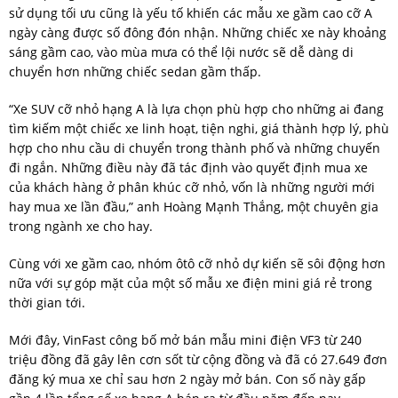
sử dụng tối ưu cũng là yếu tố khiến các mẫu xe gầm cao cỡ A
ngày càng được số đông đón nhận. Những chiếc xe này khoảng
sáng gầm cao, vào mùa mưa có thể lội nước sẽ dễ dàng di
chuyển hơn những chiếc sedan gầm thấp.
“Xe SUV cỡ nhỏ hạng A là lựa chọn phù hợp cho những ai đang
tìm kiếm một chiếc xe linh hoạt, tiện nghi, giá thành hợp lý, phù
hợp cho nhu cầu di chuyển trong thành phố và những chuyến
đi ngắn. Những điều này đã tác định vào quyết định mua xe
của khách hàng ở phân khúc cỡ nhỏ, vốn là những người mới
hay mua xe lần đầu,” anh Hoàng Mạnh Thắng, một chuyên gia
trong ngành xe cho hay.
Cùng với xe gầm cao, nhóm ôtô cỡ nhỏ dự kiến sẽ sôi động hơn
nữa với sự góp mặt của một số mẫu xe điện mini giá rẻ trong
thời gian tới.
Mới đây, VinFast công bố mở bán mẫu mini điện VF3 từ 240
triệu đồng đã gây lên cơn sốt từ cộng đồng và đã có 27.649 đơn
đăng ký mua xe chỉ sau hơn 2 ngày mở bán. Con số này gấp