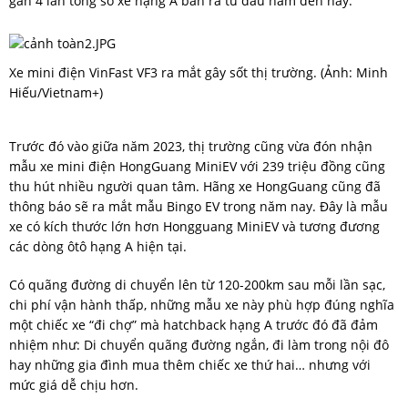
gần 4 lần tổng số xe hạng A bán ra từ đầu năm đến nay.
Xe mini điện VinFast VF3 ra mắt gây sốt thị trường. (Ảnh: Minh
Hiếu/Vietnam+)
Trước đó vào giữa năm 2023, thị trường cũng vừa đón nhận
mẫu xe mini điện HongGuang MiniEV với 239 triệu đồng cũng
thu hút nhiều người quan tâm. Hãng xe HongGuang cũng đã
thông báo sẽ ra mắt mẫu Bingo EV trong năm nay. Đây là mẫu
xe có kích thước lớn hơn Hongguang MiniEV và tương đương
các dòng ôtô hạng A hiện tại.
Có quãng đường di chuyển lên từ 120-200km sau mỗi lần sạc,
chi phí vận hành thấp, những mẫu xe này phù hợp đúng nghĩa
một chiếc xe “đi chợ” mà hatchback hạng A trước đó đã đảm
nhiệm như: Di chuyển quãng đường ngắn, đi làm trong nội đô
hay những gia đình mua thêm chiếc xe thứ hai… nhưng với
mức giá dễ chịu hơn.