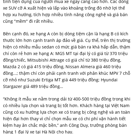
tính tiện dụng của người mua xe ngày càng cao hơn. Các dòng
xe SUV cỡ A xuất hiện và lấp vào khoảng trống đó nhờ lợi thế
hợp xu hướng, tích hợp nhiều tính năng công nghệ và giá bán
cũng "mềm" đi rất nhiều.
Bên cạnh đó, xe hạng A còn bị dòng tiệm cận là hạng B có kích
thước lớn hơn cạnh tranh áp đảo về giá. Cụ thể, trên thị trường
hiện có nhiều mẫu sedan có mức giá bán ra khá hấp dẫn, thậm
chí còn rẻ hơn xe hạng A: MG5 MT tại đại lý có giá từ 370 triệu
đồng/chiếc, Mitsubishi Attrage có giá chỉ từ 380 triệu đồng,
Mazda 2 có giá 415 triệu đồng, Nissan Almera giá 460 triệu
đồng...; thậm chí còn phải cạnh tranh với phân khúc MPV 7 chỗ
cỡ nhỏ như Suzuki Ertiga MT giá 449 triệu đồng; Hyundai
Stargazer giá 489 triệu đồng…
“Không ít mẫu xe nằm trong dải từ 400-500 triệu đồng trong khi
có nhiều lựa chọn và trang bị tốt hơn. Khách hàng tại Việt Nam
cũng có xu hướng lựa chọn xe có trang bị công nghệ và an toàn
hiện đại hơn thay vì chỉ chọn mẫu xe có chi phí vận hành tiết
kiệm hay ăn chắc mặc bền,” anh Công Duy, trưởng phòng bán
hàng 1 đại lý xe tại Hà Nội cho hay.