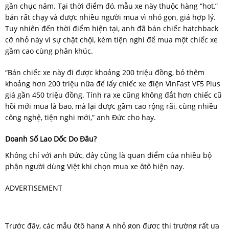
gần chục năm. Tại thời điểm đó, mẫu xe này thuộc hàng “hot,”
bán rất chạy và được nhiều người mua vì nhỏ gọn, giá hợp lý.
Tuy nhiên đến thời điểm hiện tại, anh đã bán chiếc hatchback
cỡ nhỏ này vì sự chật chội, kém tiện nghi để mua một chiếc xe
gầm cao cùng phân khúc.
“Bán chiếc xe này đi được khoảng 200 triệu đồng, bỏ thêm
khoảng hơn 200 triệu nữa để lấy chiếc xe điện VinFast VF5 Plus
giá gần 450 triệu đồng. Tính ra xe cũng không đắt hơn chiếc cũ
hồi mới mua là bao, mà lại được gầm cao rộng rãi, cùng nhiều
công nghệ, tiện nghi mới,” anh Đức cho hay.
Doanh Số Lao Dốc Do Đâu?
Không chỉ với anh Đức, đây cũng là quan điểm của nhiều bộ
phận người dùng Việt khi chọn mua xe ôtô hiện nay.
ADVERTISEMENT
Trước đây, các mẫu ôtô hạng A nhỏ gọn được thị trường rất ưa