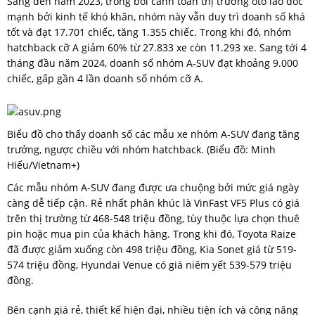
Sang đến năm 2023, trong bối cảnh toàn thị trường ôtô lao dốc
mạnh bởi kinh tế khó khăn, nhóm này vẫn duy trì doanh số khá
tốt và đạt 17.701 chiếc, tăng 1.355 chiếc. Trong khi đó, nhóm
hatchback cỡ A giảm 60% từ 27.833 xe còn 11.293 xe. Sang tới 4
tháng đầu năm 2024, doanh số nhóm A-SUV đạt khoảng 9.000
chiếc, gấp gần 4 lần doanh số nhóm cỡ A.
Biểu đồ cho thấy doanh số các mẫu xe nhóm A-SUV đang tăng
trưởng, ngược chiều với nhóm hatchback. (Biểu đồ: Minh
Hiếu/Vietnam+)
Các mẫu nhóm A-SUV đang được ưa chuộng bởi mức giá ngày
càng dễ tiếp cận. Rẻ nhất phân khúc là VinFast VF5 Plus có giá
trên thị trường từ 468-548 triệu đồng, tùy thuộc lựa chọn thuê
pin hoặc mua pin của khách hàng. Trong khi đó, Toyota Raize
đã được giảm xuống còn 498 triệu đồng, Kia Sonet giá từ 519-
574 triệu đồng, Hyundai Venue có giá niêm yết 539-579 triệu
đồng.
Bên cạnh giá rẻ, thiết kế hiện đại, nhiều tiện ích và công năng