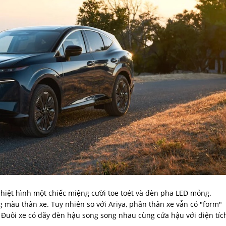
n nhiệt hình một chiếc miệng cười toe toét và đèn pha LED mỏng.
màu thân xe. Tuy nhiên so với Ariya, phần thân xe vẫn có "form"
Đuôi xe có dãy đèn hậu song song nhau cùng cửa hậu với diện tíc