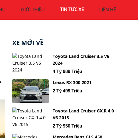
TIN TỨC XE
HỦ
GIỚI THIỆU
LIÊN HỆ
XE MỚI VỀ
Toyota Land Cruiser 3.5 V6
2024
4 Tỷ 989 Triệu
ù
Lexus RX 300 2021
2 Tỷ 499 Triệu
Toyota Land Cruiser GX.R 4.0
V6 2015
2 Tỷ 950 Triệu
Mercedes Benz GLS 450