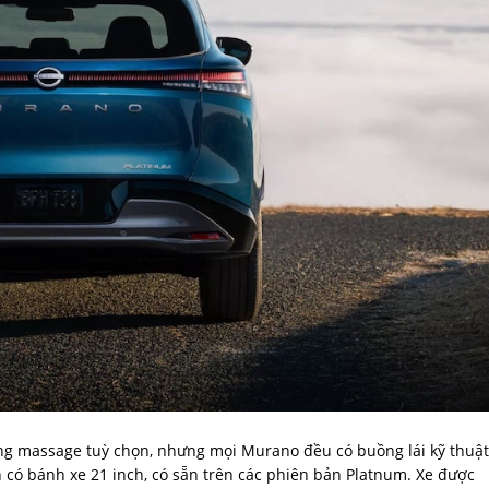
năng massage tuỳ chọn, nhưng mọi Murano đều có buồng lái kỹ thuật
n có bánh xe 21 inch, có sẵn trên các phiên bản Platnum. Xe được