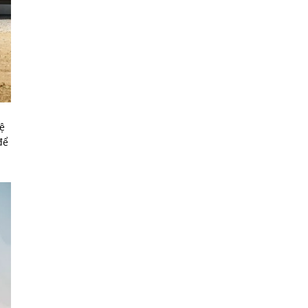
hệ
để