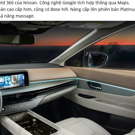
hield 360 của Nissan. Công nghệ Google tích hợp thông qua Maps,
n bản cao cấp hơn, cũng có Bose hifi. Nâng cấp lên phiên bản Platin
khả năng massage.