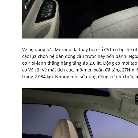
Về hệ động lực, Murano đã thay hộp số CVT cũ bị chê n
các lựa chọn hệ dẫn động cầu trước hay bốn bánh. Ngoài
cơ 4 xi-lanh thẳng hàng tăng áp 2.0 lít. Động cơ mới tạo
cơ V6 cũ. Về mặt tích cực, mô-men xoắn đã tăng 27Nm l
trọng 2.034 kg). Nhưng nếu sử dụng động cơ nhỏ hơn, mứ