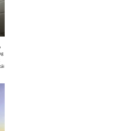
ó
ng
g
tải