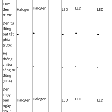
Cụm
Halogen
LED
đèn
Halogen
LED
LED
trước
Đèn tự
động
●
●
bật tắt
●
●
●
phía
trước
Hệ
thống
chiếu
-
-
-
-
-
sáng tự
động
(HBA)
Đèn
chạy
Halogen
LED
ban
Halogen
LED
LED
ngày
(DRL)