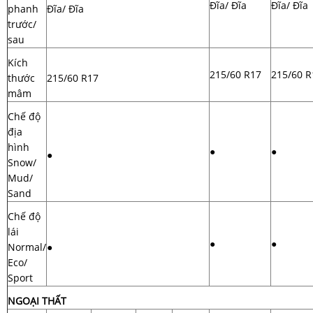
Đĩa/ Đĩa
Đĩa/ Đĩa
phanh
Đĩa/ Đĩa
trước/
sau
Kích
215/60 R17
215/60 R
thước
215/60 R17
mâm
Chế độ
địa
hình
●
●
●
Snow/
Mud/
Sand
Chế độ
lái
●
●
Normal/
●
Eco/
Sport
NGOẠI THẤT