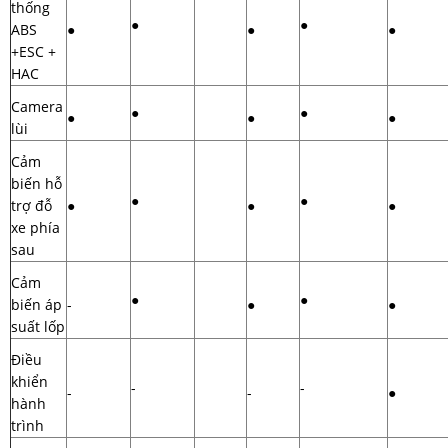
thống
●
●
ABS
●
●
●
+ESC +
HAC
Camera
●
●
●
●
●
lùi
Cảm
biến hỗ
●
●
trợ đỗ
●
●
●
xe phía
sau
Cảm
●
●
biến áp
-
●
●
suất lốp
Điều
khiển
-
-
-
-
●
hành
trình