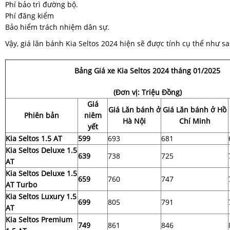
Phí bảo trì đường bộ.
Phí đăng kiểm
Bảo hiểm trách nhiệm dân sự.
Vậy, giá lăn bánh Kia Seltos 2024 hiện sẽ được tính cụ thể như sa
Bảng Giá xe Kia Seltos 2024 tháng 01/2025
(Đơn vị: Triệu Đồng)
Giá
Giá Lăn bánh ở
Giá Lăn bánh ở Hồ
Phiên bản
niêm
Hà Nội
Chí Minh
yết
Kia Seltos 1.5 AT
599
693
681
Kia Seltos Deluxe 1.5
639
738
725
AT
Kia Seltos Deluxe 1.5
659
760
747
AT Turbo
Kia Seltos Luxury 1.5
699
805
791
AT
Kia Seltos Premium
749
861
846