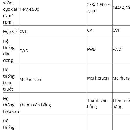
xoắn
253/ 1,500 ~
144/ 4,5
cực đại
144/ 4,500
3,500
(Nm/
rpm)
CVT
CVT
Hộp số
CVT
Hệ
thống
FWD
FWD
FWD
dẫn
động
Hệ
thống
McPherson
McPhers
McPherson
treo
trước
Hệ
Thanh cân
Thanh c
thống
Thanh cân bằng
bằng
bằng
treo sau
Hệ
thống