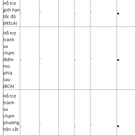
Hỗ trợ
giới hạn
-
-
-
-
●
tốc độ
(MSLA)
Hỗ trợ
tránh
va
chạm
-
-
điểm
-
-
●
mù
phía
sau
(BCA)
Hỗ trợ
tránh
va
chạm
phương
-
-
-
-
●
tiện cắt