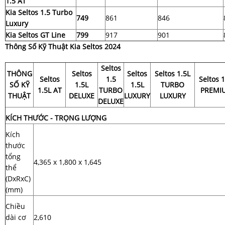
1.5 AT
Kia Seltos 1.5 Turbo
749
861
846
Luxury
Kia Seltos GT Line
799
917
901
Thông Số Kỹ Thuật Kia Seltos 2024
Seltos
THÔNG
Seltos
Seltos
Seltos 1.5L
Seltos
1.5
Seltos 1
SỐ KỸ
1.5L
1.5L
TURBO
1.5L AT
TURBO
PREMI
THUẬT
DELUXE
LUXURY
LUXURY
DELUXE
KÍCH THƯỚC - TRỌNG LƯỢNG
Kích
thước
tổng
4,365 x 1,800 x 1,645
thể
(DxRxC)
(mm)
Chiều
dài cơ
2,610