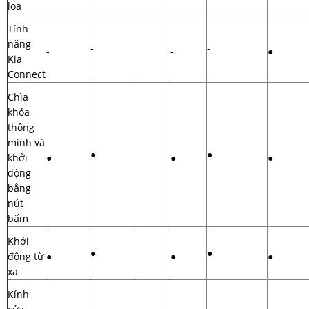
loa
Tính
năng
-
-
-
-
●
Kia
Connect
Chìa
khóa
thông
minh và
●
●
khởi
●
●
●
động
bằng
nút
bấm
Khởi
●
●
động từ
●
●
●
xa
Kính