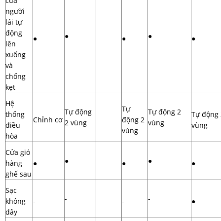
cửa
người
lái tự
động
●
●
●
●
●
lên
xuống
và
chống
kẹt
Hệ
Tự
Tự động
Tự động 2
thống
Tự động 
Chỉnh cơ
động 2
2 vùng
vùng
điều
vùng
vùng
hòa
Cửa gió
●
●
hàng
●
●
●
ghế sau
Sạc
-
-
không
-
-
●
dây