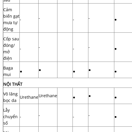
Cảm
biến gạt
-
-
-
-
●
mưa tự
động
Cốp sau
đóng/
-
-
-
-
●
mở
điện
Baga
●
●
●
●
●
mui
NỘI THẤT
Vô lăng
Urethane
●
Urethane
●
●
bọc da
Lẫy
-
-
chuyển
-
-
●
số