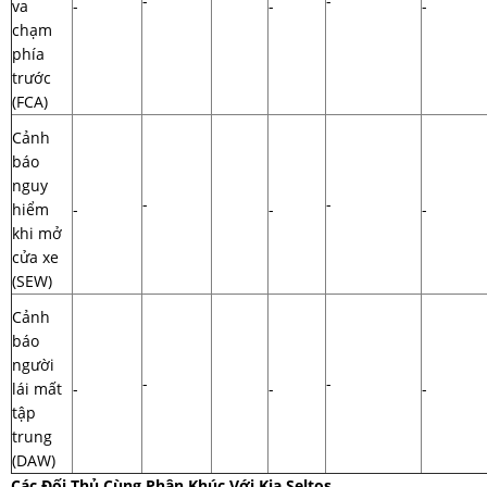
-
-
va
-
-
-
chạm
phía
trước
(FCA)
Cảnh
báo
nguy
-
-
hiểm
-
-
-
khi mở
cửa xe
(SEW)
Cảnh
báo
người
-
-
lái mất
-
-
-
tập
trung
(DAW)
Các Đối Thủ Cùng Phân Khúc Với Kia Seltos