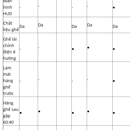
Màn
-
-
hình
-
-
●
HUD
Chất
Da
Da
Da
Da
Da
liệu ghế
Ghế lái
chỉnh
-
●
-
●
●
điện 8
hướng
Làm
mát
-
-
hàng
-
-
●
ghế
trước
Hàng
ghế sau
●
●
●
●
●
gập
60:40