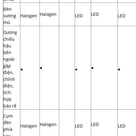
Đèn
Halogen
LED
sương
Halogen
LED
LED
mù
Gương
chiếu
hậu
bên
ngoài
gập
●
●
●
●
●
điện,
chỉnh
điện,
tích
hợp
báo rẽ
Cụm
đèn
Halogen
LED
Halogen
LED
LED
phía
sau