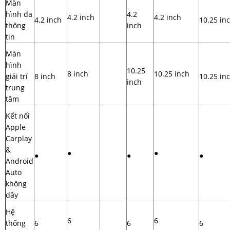
Màn
hình đa
4.2
4.2 inch
4.2 inch
4.2 inch
10.25 in
thông
inch
tin
Màn
hình
10.25
8 inch
10.25 inch
giải trí
8 inch
10.25 in
inch
trung
tâm
Kết nối
Apple
Carplay
&
●
●
●
●
●
Android
Auto
không
dây
Hệ
6
6
thống
6
6
6