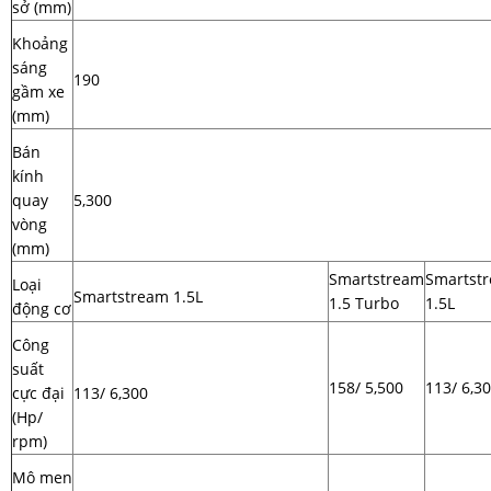
sở (mm)
Khoảng
sáng
190
gầm xe
(mm)
Bán
kính
quay
5,300
vòng
(mm)
Smartstream
Smartst
Loại
Smartstream 1.5L
1.5 Turbo
1.5L
động cơ
Công
suất
158/ 5,500
113/ 6,3
cực đại
113/ 6,300
(Hp/
rpm)
Mô men