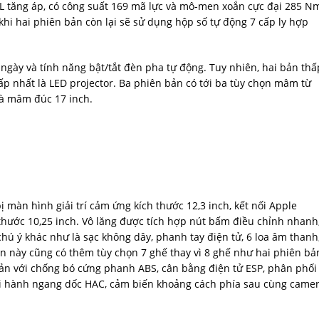
 tăng áp, có công suất 169 mã lực và mô-men xoắn cực đại 285 N
hi hai phiên bản còn lại sẽ sử dụng hộp số tự động 7 cấp ly hợp
 ngày và tính năng bật/tắt đèn pha tự động. Tuy nhiên, hai bản thấ
ấp nhất là LED projector. Ba phiên bản có tới ba tùy chọn mâm từ
à mâm đúc 17 inch.
màn hình giải trí cảm ứng kích thước 12,3 inch, kết nối Apple
thước 10,25 inch. Vô lăng được tích hợp nút bấm điều chỉnh nhanh
hú ý khác như là sạc không dây, phanh tay điện tử, 6 loa âm thanh
ản này cũng có thêm tùy chọn 7 ghế thay vì 8 ghế như hai phiên bả
ản với chống bó cứng phanh ABS, cân bằng điện tử ESP, phân phối
ởi hành ngang dốc HAC, cảm biến khoảng cách phía sau cùng came