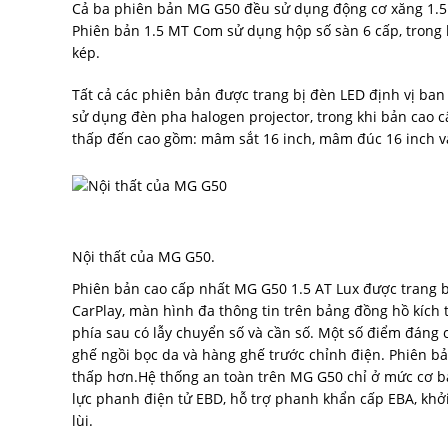
Cả ba phiên bản MG G50 đều sử dụng động cơ xăng 1.5L
Phiên bản 1.5 MT Com sử dụng hộp số sàn 6 cấp, trong k
kép.
Tất cả các phiên bản được trang bị đèn LED định vị ban
sử dụng đèn pha halogen projector, trong khi bản cao c
thấp đến cao gồm: mâm sắt 16 inch, mâm đúc 16 inch v
Nội thất của MG G50.
Phiên bản cao cấp nhất MG G50 1.5 AT Lux được trang bị 
CarPlay, màn hình đa thông tin trên bảng đồng hồ kích 
phía sau có lẫy chuyển số và cần số. Một số điểm đáng c
ghế ngồi bọc da và hàng ghế trước chỉnh điện. Phiên b
thấp hơn.Hệ thống an toàn trên MG G50 chỉ ở mức cơ b
lực phanh điện tử EBD, hỗ trợ phanh khẩn cấp EBA, kh
lùi.