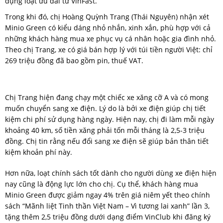
dụng loạt ưu đãi từ VinFast.
Trong khi đó, chị Hoàng Quỳnh Trang (Thái Nguyên) nhận xét
Minio Green có kiểu dáng nhỏ nhắn, xinh xắn, phù hợp với cả
những khách hàng mua xe phục vụ cá nhân hoặc gia đình nhỏ.
Theo chị Trang, xe có giá bán hợp lý với túi tiền người Việt: chỉ
269 triệu đồng đã bao gồm pin, thuế VAT.
Chị Trang hiện đang chạy một chiếc xe xăng cỡ A và có mong
muốn chuyển sang xe điện. Lý do là bởi xe điện giúp chị tiết
kiệm chi phí sử dụng hàng ngày. Hiện nay, chị đi làm mỗi ngày
khoảng 40 km, số tiền xăng phải tốn mỗi tháng là 2,5-3 triệu
đồng. Chị tin rằng nếu đổi sang xe điện sẽ giúp bản thân tiết
kiệm khoản phí này.
Hơn nữa, loạt chính sách tốt dành cho người dùng xe điện hiện
nay cũng là động lực lớn cho chị. Cụ thể, khách hàng mua
Minio Green được giảm ngay 4% trên giá niêm yết theo chính
sách “Mãnh liệt Tinh thần Việt Nam – Vì tương lai xanh” lần 3,
tặng thêm 2,5 triệu đồng dưới dạng điểm VinClub khi đăng ký