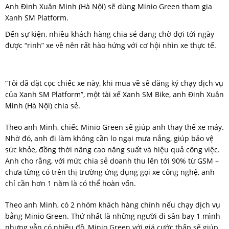
Anh Đinh Xuân Minh (Hà Nội) sẽ dùng Minio Green tham gia
Xanh SM Platform.
Đến sự kiện, nhiều khách hàng chia sẻ đang chờ đợi tới ngày
được “rinh” xe về nên rất hào hứng với cơ hội nhìn xe thực tế.
“Tôi đã đặt cọc chiếc xe này, khi mua về sẽ đăng ký chạy dịch vụ
của Xanh SM Platform”, một tài xế Xanh SM Bike, anh Đinh Xuân
Minh (Hà Nội) chia sẻ.
Theo anh Minh, chiếc Minio Green sẽ giúp anh thay thế xe máy.
Nhờ đó, anh đi làm không cần lo ngại mưa nắng, giúp bảo vệ
sức khỏe, đồng thời nâng cao năng suất và hiệu quả công việc.
Anh cho rằng, với mức chia sẻ doanh thu lên tới 90% từ GSM –
chưa từng có trên thị trường ứng dụng gọi xe công nghệ, anh
chỉ cần hơn 1 năm là có thể hoàn vốn.
Theo anh Minh, có 2 nhóm khách hàng chính nếu chạy dịch vụ
bằng Minio Green. Thứ nhất là những người đi sân bay 1 mình
nhưng vẫn có nhiều đồ, Minio Green với giá cước thấp sẽ giúp