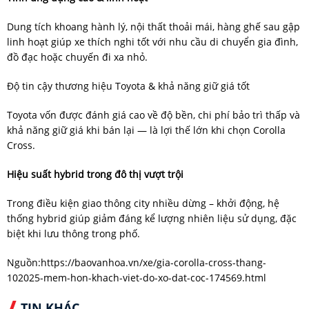
Dung tích khoang hành lý, nội thất thoải mái, hàng ghế sau gập
linh hoạt giúp xe thích nghi tốt với nhu cầu di chuyển gia đình,
đồ đạc hoặc chuyến đi xa nhỏ.
Độ tin cậy thương hiệu Toyota & khả năng giữ giá tốt
Toyota vốn được đánh giá cao về độ bền, chi phí bảo trì thấp và
khả năng giữ giá khi bán lại — là lợi thế lớn khi chọn Corolla
Cross.
Hiệu suất hybrid trong đô thị vượt trội
Trong điều kiện giao thông city nhiều dừng – khởi động, hệ
thống hybrid giúp giảm đáng kể lượng nhiên liệu sử dụng, đặc
biệt khi lưu thông trong phố.
Nguồn:
https://baovanhoa.vn/xe/gia-corolla-cross-thang-
102025-mem-hon-khach-viet-do-xo-dat-coc-174569.html
TIN KHÁC