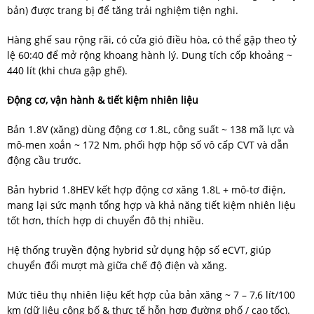
bản) được trang bị để tăng trải nghiệm tiện nghi.
Hàng ghế sau rộng rãi, có cửa gió điều hòa, có thể gập theo tỷ
lệ 60:40 để mở rộng khoang hành lý. Dung tích cốp khoảng ~
440 lít (khi chưa gập ghế).
Động cơ, vận hành & tiết kiệm nhiên liệu
Bản 1.8V (xăng) dùng động cơ 1.8L, công suất ~ 138 mã lực và
mô-men xoắn ~ 172 Nm, phối hợp hộp số vô cấp CVT và dẫn
động cầu trước.
Bản hybrid 1.8HEV kết hợp động cơ xăng 1.8L + mô-tơ điện,
mang lại sức mạnh tổng hợp và khả năng tiết kiệm nhiên liệu
tốt hơn, thích hợp di chuyển đô thị nhiều.
Hệ thống truyền động hybrid sử dụng hộp số eCVT, giúp
chuyển đổi mượt mà giữa chế độ điện và xăng.
Mức tiêu thụ nhiên liệu kết hợp của bản xăng ~ 7 – 7,6 lít/100
km (dữ liệu công bố & thực tế hỗn hợp đường phố / cao tốc).