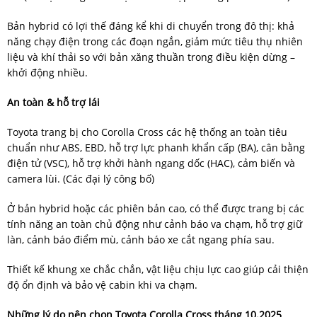
Bản hybrid có lợi thế đáng kể khi di chuyển trong đô thị: khả
năng chạy điện trong các đoạn ngắn, giảm mức tiêu thụ nhiên
liệu và khí thải so với bản xăng thuần trong điều kiện dừng –
khởi động nhiều.
An toàn & hỗ trợ lái
Toyota trang bị cho Corolla Cross các hệ thống an toàn tiêu
chuẩn như ABS, EBD, hỗ trợ lực phanh khẩn cấp (BA), cân bằng
điện tử (VSC), hỗ trợ khởi hành ngang dốc (HAC), cảm biến và
camera lùi. (Các đại lý công bố)
Ở bản hybrid hoặc các phiên bản cao, có thể được trang bị các
tính năng an toàn chủ động như cảnh báo va chạm, hỗ trợ giữ
làn, cảnh báo điểm mù, cảnh báo xe cắt ngang phía sau.
Thiết kế khung xe chắc chắn, vật liệu chịu lực cao giúp cải thiện
độ ổn định và bảo vệ cabin khi va chạm.
Những lý do nên chọn Toyota Corolla Cross tháng 10.2025