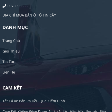
0976995555
ĐỊA CHỈ MUA BÁN Ô TÔ TIN CẬY
DANH MỤC
Trang Chủ
Giới Thiệu
Tin Tức
Liên Hệ
CAM KẾT
Tất Cả Xe Bán Ra Đều Qua Kiểm Định
Cam Kết Không Đâm Đụng, Ngập Nước, Máy Móc Nguyên Bản