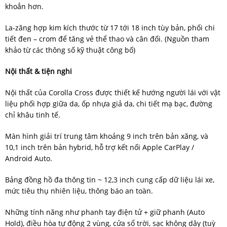
khoắn hơn.
La-zăng hợp kim kích thước từ 17 tới 18 inch tùy bản, phối chi
tiết đen – crom để tăng vẻ thể thao và cân đối. (Nguồn tham
khảo từ các thông số kỹ thuật công bố)
Nội thất & tiện nghi
Nội thất của Corolla Cross được thiết kế hướng người lái với vật
liệu phối hợp giữa da, ốp nhựa giả da, chi tiết mạ bạc, đường
chỉ khâu tinh tế.
Màn hình giải trí trung tâm khoảng 9 inch trên bản xăng, và
10,1 inch trên bản hybrid, hỗ trợ kết nối Apple CarPlay /
Android Auto.
Bảng đồng hồ đa thông tin ~ 12,3 inch cung cấp dữ liệu lái xe,
mức tiêu thụ nhiên liệu, thông báo an toàn.
Những tính năng như phanh tay điện tử + giữ phanh (Auto
Hold), điều hòa tự động 2 vùng, cửa sổ trời, sạc không dây (tuỳ