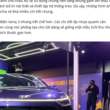
n dành cho châu Âu sẽ sử dụng chung nền tảng khung gầm với mẫu 
ách bố trí nội thất và thiết lập hệ thống treo. Dù vậy, những hình ả
chia sẻ khá nhiều chi tiết chung.
điện Ioniq 3 nhưng tiết chế hơn. Các chi tiết ốp nhựa quanh cản
 đen cùng nóc phẳng tạo cho i20 dáng vẻ giống một mẫu SUV thu nh
kích thước gọn hơn.