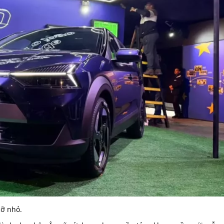
cỡ nhỏ.