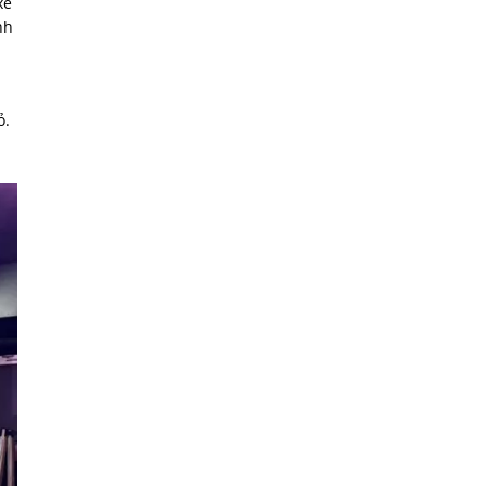
xe
nh
ỏ.