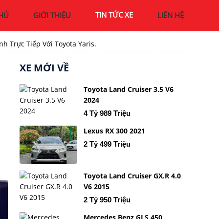
TIN TỨC XE
HỦ
GIỚI THIỆU
LIÊN HỆ
 Trực Tiếp Với Toyota Yaris.
XE MỚI VỀ
Toyota Land Cruiser 3.5 V6
2024
4 Tỷ 989 Triệu
Lexus RX 300 2021
2 Tỷ 499 Triệu
Toyota Land Cruiser GX.R 4.0
V6 2015
2 Tỷ 950 Triệu
Mercedes Benz GLS 450