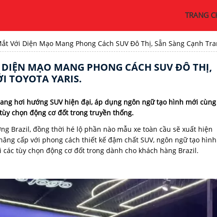
TRANG C
ắt Với Diện Mạo Mang Phong Cách SUV Đô Thị, Sẵn Sàng Cạnh Tranh
I DIỆN MẠO MANG PHONG CÁCH SUV ĐÔ THỊ,
I TOYOTA YARIS.
mang hơi hướng SUV hiện đại, áp dụng ngôn ngữ tạo hình mới cùng
c tùy chọn động cơ đốt trong truyền thống.
ờng Brazil, đồng thời hé lộ phần nào mẫu xe toàn cầu sẽ xuất hiện
 nâng cấp với phong cách thiết kế đậm chất SUV, ngôn ngữ tạo hình
ì các tùy chọn động cơ đốt trong dành cho khách hàng Brazil.