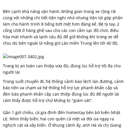
Bên cạnh khả năng vận hành, không gian trong xe rộng rãi
cùng với những chi tiết tiện nghi nhỏ nhưng tiện lợi góp phần
làm cho hành trình 8 tiếng bớt mệt hơn đáng kể. Bệ tỳ tay, 2
cổng USB ở hàng ghế sau cho các con cắm sạc đồ chơi, điều
hòa mát nhanh và lạnh sâu đủ để giữ không khí trong xe dễ
chịu dù bên ngoài là nắng gió Lào miền Trung lên tới 40 độ.
Trang bị an toàn can thiệp vừa đủ, đúng lúc hỗ trợ tối đa cho
người lái
Trong suốt chuyến đi, hệ thống cảnh báo lệch làn đường, cảnh
báo tiền va chạm và hệ thống hỗ trợ lực phanh khẩn cấp và
đèn báo phanh khẩn cấp can thiệp đúng lúc đủ để người lái
cảm thấy được hỗ trợ chứ không bị "giám sát".
Gần 1 giờ chiều, cả gia đình đến homestay bên bờ biển Nhật
Lệ. Nhìn thấy biển, hai con quên cả mệt và đói ùa ngay ra
nghịch cát và vầy biển. Ở khung cảnh ấy, anh Hà và chị Giang