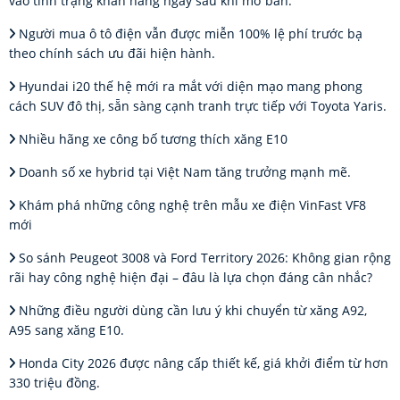
vào tình trạng khan hàng ngay sau khi mở bán.
Người mua ô tô điện vẫn được miễn 100% lệ phí trước bạ
theo chính sách ưu đãi hiện hành.
Hyundai i20 thế hệ mới ra mắt với diện mạo mang phong
cách SUV đô thị, sẵn sàng cạnh tranh trực tiếp với Toyota Yaris.
Nhiều hãng xe công bố tương thích xăng E10
Doanh số xe hybrid tại Việt Nam tăng trưởng mạnh mẽ.
Khám phá những công nghệ trên mẫu xe điện VinFast VF8
mới
So sánh Peugeot 3008 và Ford Territory 2026: Không gian rộng
rãi hay công nghệ hiện đại – đâu là lựa chọn đáng cân nhắc?
Những điều người dùng cần lưu ý khi chuyển từ xăng A92,
A95 sang xăng E10.
Honda City 2026 được nâng cấp thiết kế, giá khởi điểm từ hơn
330 triệu đồng.