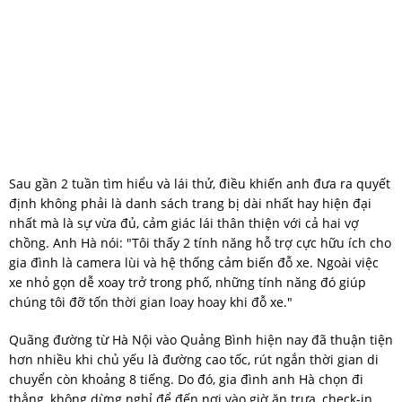
Sau gần 2 tuần tìm hiểu và lái thử, điều khiến anh đưa ra quyết
định không phải là danh sách trang bị dài nhất hay hiện đại
nhất mà là sự vừa đủ, cảm giác lái thân thiện với cả hai vợ
chồng. Anh Hà nói: "Tôi thấy 2 tính năng hỗ trợ cực hữu ích cho
gia đình là camera lùi và hệ thống cảm biến đỗ xe. Ngoài việc
xe nhỏ gọn dễ xoay trở trong phố, những tính năng đó giúp
chúng tôi đỡ tốn thời gian loay hoay khi đỗ xe."
Quãng đường từ Hà Nội vào Quảng Bình hiện nay đã thuận tiện
hơn nhiều khi chủ yếu là đường cao tốc, rút ngắn thời gian di
chuyển còn khoảng 8 tiếng. Do đó, gia đình anh Hà chọn đi
thẳng, không dừng nghỉ để đến nơi vào giờ ăn trưa, check-in