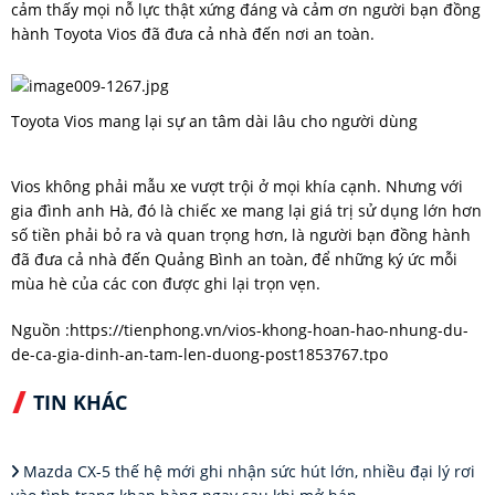
cảm thấy mọi nỗ lực thật xứng đáng và cảm ơn người bạn đồng
hành Toyota Vios đã đưa cả nhà đến nơi an toàn.
Toyota Vios mang lại sự an tâm dài lâu cho người dùng
Vios không phải mẫu xe vượt trội ở mọi khía cạnh. Nhưng với
gia đình anh Hà, đó là chiếc xe mang lại giá trị sử dụng lớn hơn
số tiền phải bỏ ra và quan trọng hơn, là người bạn đồng hành
đã đưa cả nhà đến Quảng Bình an toàn, để những ký ức mỗi
mùa hè của các con được ghi lại trọn vẹn.
Nguồn :
https://tienphong.vn/vios-khong-hoan-hao-nhung-du-
de-ca-gia-dinh-an-tam-len-duong-post1853767.tpo
TIN KHÁC
Mazda CX-5 thế hệ mới ghi nhận sức hút lớn, nhiều đại lý rơi