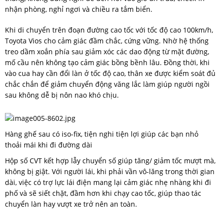
nhận phòng, nghỉ ngơi và chiều ra tắm biển.
Khi di chuyển trên đoạn đường cao tốc với tốc độ cao 100km/h,
Toyota Vios cho cảm giác đầm chắc, cứng vững. Nhờ hệ thống
treo dầm xoắn phía sau giảm xóc các dao động từ mặt đường,
mố cầu nên không tạo cảm giác bồng bềnh lâu. Đồng thời, khi
vào cua hay cần đổi làn ở tốc độ cao, thân xe được kiểm soát đủ
chắc chắn để giảm chuyển động văng lắc làm giúp người ngồi
sau không dễ bị nôn nao khó chịu.
Hàng ghế sau có iso-fix, tiện nghi tiện lợi giúp các bạn nhỏ
thoải mái khi đi đường dài
Hộp số CVT kết hợp lẫy chuyển số giúp tăng/ giảm tốc mượt mà,
không bị giật. Với người lái, khi phải vần vô-lăng trong thời gian
dài, việc có trợ lực lái điện mang lại cảm giác nhẹ nhàng khi đi
phố và sẽ siết chặt, đầm hơn khi chạy cao tốc, giúp thao tác
chuyển làn hay vượt xe trở nên an toàn.