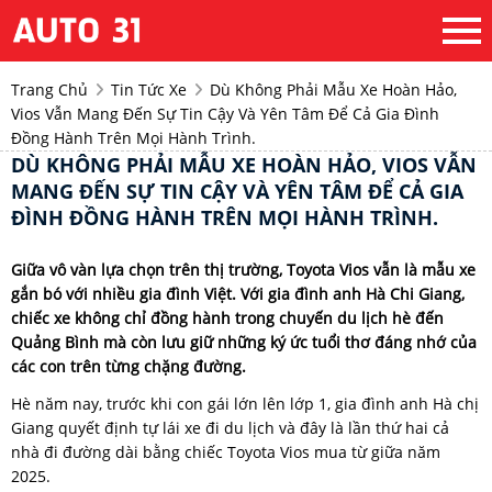
Trang Chủ
Tin Tức Xe
Dù Không Phải Mẫu Xe Hoàn Hảo,
Vios Vẫn Mang Đến Sự Tin Cậy Và Yên Tâm Để Cả Gia Đình
Đồng Hành Trên Mọi Hành Trình.
DÙ KHÔNG PHẢI MẪU XE HOÀN HẢO, VIOS VẪN
MANG ĐẾN SỰ TIN CẬY VÀ YÊN TÂM ĐỂ CẢ GIA
ĐÌNH ĐỒNG HÀNH TRÊN MỌI HÀNH TRÌNH.
Giữa vô vàn lựa chọn trên thị trường, Toyota Vios vẫn là mẫu xe
gắn bó với nhiều gia đình Việt. Với gia đình anh Hà Chi Giang,
chiếc xe không chỉ đồng hành trong chuyến du lịch hè đến
Quảng Bình mà còn lưu giữ những ký ức tuổi thơ đáng nhớ của
các con trên từng chặng đường.
Hè năm nay, trước khi con gái lớn lên lớp 1, gia đình anh Hà chị
Giang quyết định tự lái xe đi du lịch và đây là lần thứ hai cả
nhà đi đường dài bằng chiếc Toyota Vios mua từ giữa năm
2025.